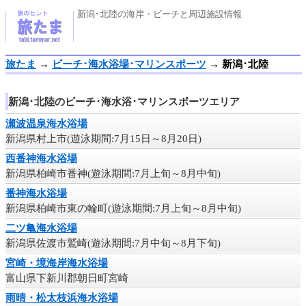
新潟･北陸の海岸・ビーチと周辺施設情報
旅たま
→
ビーチ･海水浴場･マリンスポーツ
→
新潟･北陸
新潟･北陸のビーチ･海水浴･マリンスポーツエリア
瀬波温泉海水浴場
新潟県村上市(遊泳期間:7月15日～8月20日)
西番神海水浴場
新潟県柏崎市番神(遊泳期間:7月上旬～8月中旬)
番神海水浴場
新潟県柏崎市東の輪町(遊泳期間:7月上旬～8月中旬)
二ツ亀海水浴場
新潟県佐渡市鷲崎(遊泳期間:7月中旬～8月下旬)
宮崎・境海岸海水浴場
富山県下新川郡朝日町宮崎
雨晴・松太枝浜海水浴場