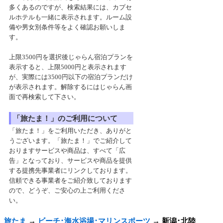
多くあるのですが、検索結果には、カプセ
ルホテルも一緒に表示されます。ルーム設
備や男女別条件等をよく確認お願いしま
す。
上限3500円を選択後じゃらん宿泊プランを
表示すると、上限5000円と表示されます
が、実際には3500円以下の宿泊プランだけ
が表示されます。解除するにはじゃらん画
面で再検索して下さい。
「旅たま！」のご利用について
「旅たま！」をご利用いただき、ありがと
うございます。「旅たま！」でご紹介して
おりますサービスや商品は、すべて「広
告」となっており、サービスや商品を提供
する提携先事業者にリンクしております。
信頼できる事業者をご紹介致しております
ので、どうぞ、ご安心の上ご利用くださ
い。
旅たま
→
ビーチ･海水浴場･マリンスポーツ
→
新潟･北陸