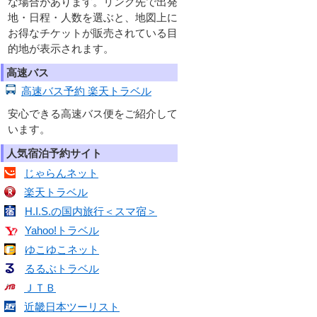
な場合があります。リンク先で出発
地・日程・人数を選ぶと、地図上に
お得なチケットが販売されている目
的地が表示されます。
高速バス
高速バス予約 楽天トラベル
安心できる高速バス便をご紹介して
います。
人気宿泊予約サイト
じゃらんネット
楽天トラベル
H.I.S.の国内旅行＜スマ宿＞
Yahoo!トラベル
ゆこゆこネット
るるぶトラベル
ＪＴＢ
近畿日本ツーリスト