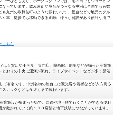
タワーなどもあり、ホークスタウンでは、雨の日でもショッピン
になっています。飲み屋街や屋台がつらなる中洲は全国でも有数
でも九州の歌舞伎町のような賑わいです。屋台などで地元のグル
スや車、徒歩でも移動できる距離に様々な施設があり便利な街で
はこちら
ィは百貨店やホテル、専門店、映画館、劇場などが揃った商業施
ンどおりの中央に運河が流れ、ライブやイベントなどが多く開催
して有名です。中洲名物の屋台には観光客や若者などが夕方明る
やスナックなどは夜遅くまで賑わいます。
商業施設が集まった街で、西鉄や地下鉄で行くことができる便利
畳が敷かれていて約１００店舗と地下鉄駅につながっています。