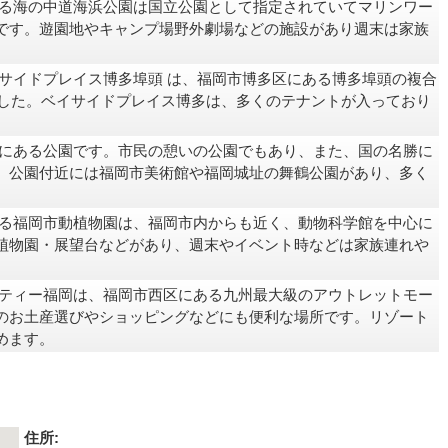
る海の中道海浜公園は国立公園として指定されていてマリンワー
です。遊園地やキャンプ場野外劇場などの施設があり週末は家族
サイドプレイス博多埠頭 は、福岡市博多区にある博多埠頭の複合
ました。ベイサイドプレイス博多は、多くのテナントが入っており
にある公園です。市民の憩いの公園でもあり、また、国の名勝に
。公園付近には福岡市美術館や福岡城址の舞鶴公園があり、多く
る福岡市動植物園は、福岡市内からも近く、動物科学館を中心に
植物園・展望台などがあり、週末やイベント時などは家族連れや
ティー福岡は、福岡市西区にある九州最大級のアウトレットモー
のお土産選びやショッピングなどにも便利な場所です。リゾート
めます。
住所: