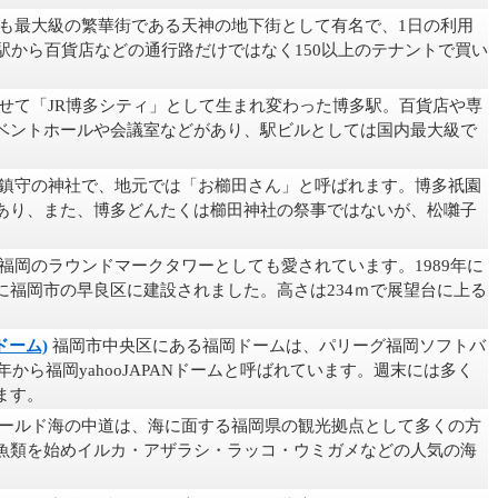
も最大級の繁華街である天神の地下街として有名で、1日の利用
駅から百貨店などの通行路だけではなく150以上のテナントで買い
せて「JR博多シティ」として生まれ変わった博多駅。百貨店や専
ベントホールや会議室などがあり、駅ビルとしては国内最大級で
鎮守の神社で、地元では「お櫛田さん」と呼ばれます。博多祇園
あり、また、博多どんたくは櫛田神社の祭事ではないが、松囃子
福岡のラウンドマークタワーとしても愛されています。1989年に
に福岡市の早良区に建設されました。高さは234ｍで展望台に上る
Nドーム)
福岡市中央区にある福岡ドームは、パリーグ福岡ソフトバ
年から福岡yahooJAPANドームと呼ばれています。週末には多く
ます。
ールド海の中道は、海に面する福岡県の観光拠点として多くの方
魚類を始めイルカ・アザラシ・ラッコ・ウミガメなどの人気の海