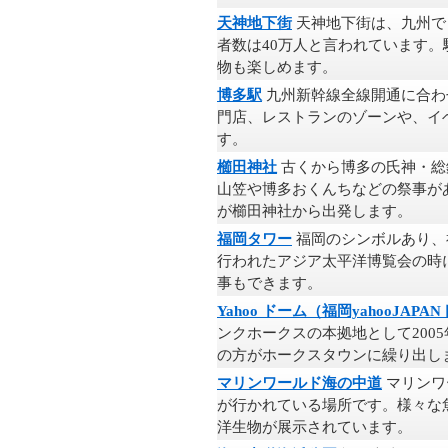
天神地下街
天神地下街は、九州で
者数は40万人と言われています。
物も楽しめます。
博多駅
九州新幹線全線開通に合わ
門店、レストランのゾーンや、イ
す。
櫛田神社
古くから博多の氏神・総
山笠や博多おくんちなどの祭事が
が櫛田神社から出発します。
福岡タワー
福岡のシンボルあり、
行われたアジア太平洋博覧会の時
事もできます。
Yahoo ドーム（福岡yahooJAPA
ンクホークスの本拠地として2005
の方がホークスタウンに繰り出し
マリンワールド海の中道
マリンワ
が行かれている場所です。様々な
洋生物が展示されています。