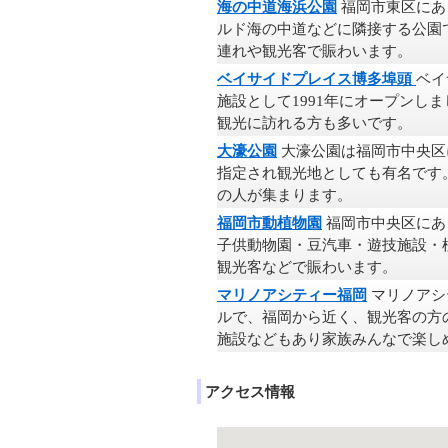
海の中道海浜公園
福岡市東区にあ
ルド海の中道などに隣接する公園
連れや観光客で賑わいます。
ベイサイドプレイス博多埠頭
ベイ
施設として1991年にオープンし
観光に訪れる方も多いです。
大濠公園
大濠公園は福岡市中央区
指定され観光地としても有名です
の人が集まります。
福岡市動植物園
福岡市中央区にあ
子供動物園・豆汽車・遊技施設・
観光客などで賑わいます。
マリノアシティー福岡
マリノアシ
ルで、福岡から近く、観光客の方
施設などもあり家族みんなで楽し
アクセス情報