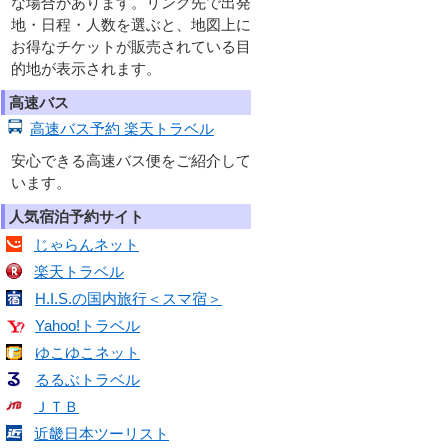
な場合があります。リンク先で出発
地・日程・人数を選ぶと、地図上に
お得なチケットが販売されている目
的地が表示されます。
高速バス
高速バス予約 楽天トラベル
安心できる高速バス便をご紹介して
います。
人気宿泊予約サイト
じゃらんネット
楽天トラベル
H.I.S.の国内旅行＜スマ宿＞
Yahoo!トラベル
ゆこゆこネット
るるぶトラベル
ＪＴＢ
近畿日本ツーリスト