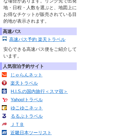
な場合があります。リンク先で出発
地・日程・人数を選ぶと、地図上に
お得なチケットが販売されている目
的地が表示されます。
高速バス
高速バス予約 楽天トラベル
安心できる高速バス便をご紹介して
います。
人気宿泊予約サイト
じゃらんネット
楽天トラベル
H.I.S.の国内旅行＜スマ宿＞
Yahoo!トラベル
ゆこゆこネット
るるぶトラベル
ＪＴＢ
近畿日本ツーリスト