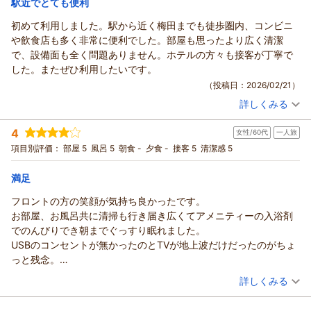
駅近でとても便利
お疲れの翌朝も、お時間にゆとりを持って安心してお過ごしい
初めて利用しました。駅から近く梅田までも徒歩圏内、コンビニ
ハートンホテル北梅田からの返信
ただけたのであれば幸いです。
や飲食店も多く非常に便利でした。部屋も思ったより広く清潔
「いつも助かっています」という温かいお言葉を励みに、今後
いつもハートンホテル北梅田をご利用いただき、誠にありがと
で、設備面も全く問題ありません。ホテルの方々も接客が丁寧で
も皆様に寄り添ったサービスを提供できるよう努めてまいりま
うございます。 また暖かいご感想もお寄せ下さり重ねて感謝申
した。またぜひ利用したいです。
す。
し上げます。
（投稿日：2026/02/21）
またのご来館をスタッフ一同、心よりお待ち申し上げておりま
街中の駅や飲食街へのアクセスが良く、環境は静かでゆっくり
す。
詳しくみる
お過ごしいただけたとのこと、大変嬉しく拝見しました。
宿泊時期：
2026年02月宿泊 (一人旅)
お部屋の清潔さとスタッフの対応にもご満足いただけたよう
（返信日：2026/03/05）
投稿者：
こーちゃんさん
(女性/40代)
4
で、光栄です。
女性/60代
一人旅
宿泊プラン：
【ようこそ大阪へ♪特典付き】選べるお土産付きプラン
今後も皆さまに快適にお過ごしいただけるよう努めてまいりま
シングル
食事なし
項目別評価：
部屋 5
風呂 5
朝食 -
夕食 -
接客 5
清潔感 5
宿泊価格帯：
す。
9,001～10,000円(大人一人あたり/税込)
またのご来店を心よりお待ちしております。
満足
ハートンホテル北梅田からの返信
（返信日：2026/02/26）
フロントの方の笑顔が気持ち良かったです。
この度はハートンホテル北梅田をご利用いただき、誠にありが
お部屋、お風呂共に清掃も行き届き広くてアメニティーの入浴剤
とうございます。
でのんびりでき朝までぐっすり眠れました。
駅からの立地や梅田までのアクセス、コンビニ・飲食店の充
USBのコンセントが無かったのとTVが地上波だけだったのがちょ
実、部屋の広さと清潔さ、設備面、そして何より接客の丁寧さ
っと残念。
をお褒めいただき、私たちも大変嬉しく思います。
又、利用させて頂きます。
（投稿日：2026/02/20）
詳しくみる
今後も皆さまに快適にお過ごしいただけるよう、サービスの向
上に努めてまいります。
宿泊時期：
2026年02月宿泊 (一人旅)
またの機会がありましたら、ぜひお越しください。ご希望があ