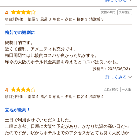
宿泊時期：
2026年06月宿泊 (出張)
提供できるよう努めてまいります。
したこと、重ねて御礼申し上げます。
投稿者：
平さん
(男性/60代)
また大阪へお越しの際は、ぜひ当ホテルをご利用くださいま
4
梅田芸術劇場でのイベントはいかがでしたでしょうか。
女性/50代
夫婦旅行
宿泊プラン：
【じゃらんスペシャルウィーク】【ポイントアップが嬉しい】
せ。
ポイント10％プラン♪（素泊まり）
当日は茶屋町一帯が大変な賑わいだったとのこと、お部屋で開
シングル
食事なし
項目別評価：
部屋 3
風呂 3
朝食 -
夕食 -
接客 3
清潔感 3
お客様のまたのご来館を、スタッフ一同心よりお待ち申し上げ
宿泊価格帯：
演直前までごゆっくりお過ごしいただけた様子を伺い、私共も
8,001～9,000円(大人一人あたり/税込)
ております。
安心いたしました。
梅芸での観劇に
ハートンホテル北梅田からの返信
JR大阪駅からのアクセスや宿泊料金、さらには朝食についても
（返信日：2026/06/29）
観劇目的です。
ご満足いただけたようで、大変光栄に存じます。
この度はハートンホテル北梅田をご利用いただき、誠にありが
近くて便利、アメニティも充分です。
特にアメニティの歯ブラシにつきまして、磨き心地にご感動い
とうございます。
梅田周辺では比較的コスパが良かった気がする。
ただけたというお言葉は、私共にとっても嬉しい驚きであり、
コストパフォーマンスや立地、さらには接客につきましても、
昨今の大阪のホテル代金高騰を考えるとコスパは良いかも。
スタッフ一同の励みとなります。
過分なご評価をいただき大変光栄でございます。
（投稿日：2026/06/03）
その一方で、製氷機のご利用に際しましては、多大なるご不便
出張でのご連泊でも安心してお過ごしいただけたとのお言葉を
とご足労をおかけしましたことを深くお詫び申し上げます。
詳しくみる
頂戴し、
宿泊時期：
2026年04月宿泊 (夫婦旅行)
せっかくお部屋でお寛ぎのところ、何度もエレベーターを乗り
スタッフ一同、大きな励みとなっております。
投稿者：
しろっぷさん (女性/50代)
4
継いでお越しいただく形となり、誠に申し訳ございませんでし
女性/30代
一人旅
宿泊プラン：
【じゃらんスペシャルウィーク】【ポイントアップが嬉しい】
これからも「引き続き利用したい」と思っていただけるよう、
ポイント10％プラン♪（素泊まり）
た。今後のサービス向上のための貴重な検討課題とさせていた
ツイン
食事なし
項目別評価：
部屋 4
風呂 3
朝食 -
夕食 -
接客 4
清潔感 4
より一層のサービス向上に努めてまいります。
だきます。
宿泊価格帯：
5,001～6,000円(大人一人あたり/税込)
お客様のまたのお越しを、心よりお待ち申し上げております。
「また大阪で宿泊する際には利用したい」という温かいお言葉
立地が最高！
（返信日：2026/06/23）
を糧に、これからもより快適なホテル作りを目指してまいりま
ハートンホテル北梅田からの返信
土日で利用させていただきました。
す。
この度はハートンホテル北梅田をご利用いただき、誠にありが
土曜に京都、日曜に大阪で予定があり、かなり気温の高い日だっ
お客様のまたのお越しを、スタッフ一同心よりお待ち申し上げ
とうございます。
たのですが、駅からホテルまでのアクセスがとても良く大変助か
ております。
観劇のためのご宿泊とのこと、当ホテルの立地がお客様のお役