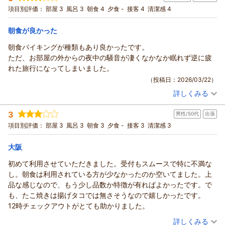
宿泊プラン：
【スタンダード】＜素泊まり＞御堂筋線『中津駅』より徒歩2
またのお越しを心よりお待ちしております。
項目別評価：
部屋 3
風呂 3
朝食 4
夕食 -
接客 4
清潔感 4
分！シンプルステイ～12時チェックアウト
ツイン
食事なし
（返信日：2026/04/01）
宿泊価格帯：
9,001～10,000円(大人一人あたり/税込)
朝食が良かった
朝食バイキングが種類もあり良かったです。
ハートンホテル北梅田からの返信
ただ、お部屋の外からの夜中の騒音が凄くなかなか眠れず逆に疲
この度はハートンホテル北梅田にご宿泊くださいまして、誠に
れた旅行になってしまいました。
ありがとうございます。
（投稿日：2026/03/22）
梅田の中心部に直結した駐車場をご利用いただき、便利だった
詳しくみる
とのお言葉をいただき、スタッフ一同大変嬉しく思っておりま
宿泊時期：
2026年02月宿泊 (家族旅行)
す。
投稿者：
なほさん
(女性/30代)
3
停車後24時間で2200円という料金設定が使いやすいと感じて
男性/50代
出張
宿泊プラン：
【早期割30】＜朝食付き＞宿泊日より30日以上前のご予約
で"もっとお得"！早期予約プラン
いただけたとのこと、安堵いたしました。
トリプル
朝のみ
項目別評価：
部屋 3
風呂 3
朝食 3
夕食 -
接客 3
清潔感 3
宿泊価格帯：
お部屋につきましては年季を感じさせる箇所があるとのご指
8,001～9,000円(大人一人あたり/税込)
摘、貴重なご意見として受け止めさせていただきます。清潔さ
大阪
ハートンホテル北梅田からの返信
にはご満足いただけたとのお言葉、安心しました。
初めて利用させていただきました。受付もスムースで特に不満な
スタッフの対応をお褒めくださり、ありがとうございました。
この度はハートンホテル北梅田にご滞在いただき、ありがとう
し。朝食は利用されている方が少なかったのか空いてました。上
また機会がございましたらぜひご利用ください。次回のお越し
ございます。朝食バイキングの品揃えをお褒めいただき、嬉し
品な感じなので、もう少し品数か特徴が有ればよかったです。で
を心よりお待ちしております。
く拝読しました。
も、たこ焼きは揚げタコでは無さそうなので嬉しかったです。
一方で、夜間の外部騒音により眠りが妨げられたとのこと、深
（返信日：2026/03/27）
12時チェックアウトがとても助かりました。
くお詫び申し上げます。
（投稿日：2026/03/19）
詳しくみる
ご滞在中に静かな部屋へ移動をご希望であれば、次回のご予約