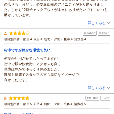
ありがとうございます。
の広さも十分だし、必要最低限のアメニティがあり助かりまし
立地が良く、移動も楽とのお言葉をいただき、大変うれしく思
た。しかも12時チェックアウトが本当にありがたいです。いつも
います。ゆっくりとお過ごしいただけたとのことで、私たちも
助かっています。
安心しました。
（投稿日：2026/02/26）
詳しくみる
またの機会も是非お待ちしております。次回も快適にお過ごし
いただけるよう、スタッフ一同努めてまいります。
宿泊時期：
2026年02月宿泊 (一人旅)
4
男性/60代
友達旅行
投稿者：
ボブさん
(男性/30代)
（返信日：2026/03/04）
宿泊プラン：
【スタンダード】＜素泊まり＞御堂筋線『中津駅』より徒歩2
項目別評価：
部屋 4
風呂 4
朝食 -
夕食 -
接客 4
清潔感 4
分！シンプルステイ～12時チェックアウト
シングル
食事なし
宿泊価格帯：
14,001～15,000円(大人一人あたり/税込)
街中ですが静かな環境で良い
何度か利用させてもらってますが、
ハートンホテル北梅田からの返信
街中で駅や飲食街にアクセスも良く
この度はハートンホテル北梅田をご利用いただき、誠にありが
環境は静かでゆっくり休めました。
とうございます。
部屋も綺麗でスタッフの方も親切なイメージで
いつも梅田エリアでのご宿泊に当ホテルをお選びいただいてお
良かったです。
りますこと、心より感謝申し上げます。
（投稿日：2026/02/23）
急なご宿泊とのことでしたが、お部屋でごゆっくりお休みいた
詳しくみる
だけたようで安心いたしました。
宿泊時期：
2026年02月宿泊 (友達旅行)
お部屋の広さやアメニティがお客様のお役に立て、何よりでご
5
女性/40代
一人旅
投稿者：
takuさん
(男性/60代)
ざいます。
宿泊プラン：
【スタンダード】＜素泊まり＞御堂筋線『中津駅』より徒歩2
項目別評価：
部屋 5
風呂 4
朝食 -
夕食 -
接客 4
清潔感 5
分！シンプルステイ～12時チェックアウト
特に12時のチェックアウトにつきましては、多くのお客様から
ツイン
食事なし
宿泊価格帯：
ご好評をいただいているポイントの一つでございます。
6,001～7,000円(大人一人あたり/税込)