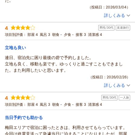
た。
駅からの近さと劇場へのアクセスをお喜びいただけて、大変嬉
（投稿日：2026/03/04）
しく思います。
詳しくみる
女性のお一人旅にも安心してお過ごしいただけるよう、環境づ
宿泊時期：
2026年02月宿泊 (出張)
くりには特に気を配っております。
投稿者：
mokaさん
(女性/30代)
4
男性/30代
友達旅行
宿泊プラン：
【ポイント10%付与！】＜朝食付き＞泊まってお得にじゃらん
次回のご滞在も心よりお待ちしています。ご予約の際にご希望
ポイントをGET♪ポイント10%付プラン！
シングル
朝のみ
項目別評価：
部屋 4
風呂 3
朝食 -
夕食 -
接客 3
清潔感 4
があればお気軽にお知らせください。
宿泊価格帯：
11,001～12,000円(大人一人あたり/税込)
（返信日：2026/03/08）
立地も良い
ハートンホテル北梅田からの返信
連日、宿泊先に困り最後の砦で予約しました。
この度はご出張でのハートンホテル北梅田のご利用、誠にあり
立地も良く、移動も楽です。ゆっくりと過ごすこともできまし
がとうございます。
た。また利用したいと思います。
ユニットバスながら足を伸ばせるお風呂と、フロント近くにご
（投稿日：2026/02/26）
用意した入浴剤をお楽しみいただけたとのこと、大変嬉しく思
詳しくみる
います。
宿泊時期：
2026年02月宿泊 (友達旅行)
お客様にリラックスしてお寛ぎいただけるよう、今後も設備と
投稿者：
ボブさん
(男性/30代)
4
男性/30代
一人旅
宿泊プラン：
【スタンダード】＜素泊まり＞御堂筋線『中津駅』より徒歩2
サービスの充実に努めてまいります。
分！シンプルステイ～12時チェックアウト
ダブル
食事なし
項目別評価：
部屋 4
風呂 3
朝食 -
夕食 -
接客 3
清潔感 4
またの機会がございましたら、ぜひお待ちしております。
宿泊価格帯：
6,001～7,000円(大人一人あたり/税込)
（返信日：2026/03/08）
当日予約でも助かる
ハートンホテル北梅田からの返信
梅田エリアで宿泊に困ったときは、利用させてもらっています。
この度はハートンホテル北梅田をご利用くださいまして、誠に
今回は終電見送って急遽当日に泊まることになりましたが、部屋