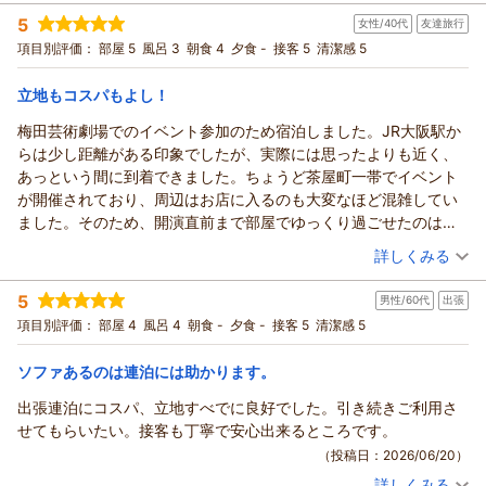
宿泊時期：
2026年06月宿泊 (一人旅)
お部屋の清潔感や喫煙ルームについてのお褒めの言葉に加え、
5
女性/40代
友達旅行
投稿者：
ひらたかさん
(女性/40代)
私共が力を入れております朝食のメニュー変更についても、連
宿泊プラン：
【スタンダード】＜朝食付き＞御堂筋線『中津駅』より徒歩2
項目別評価：
部屋 5
風呂 3
朝食 4
夕食 -
接客 5
清潔感 5
分！朝食付きプラン～12時チェックアウト
泊でも飽きずにお楽しみいただけたとのこと、調理スタッフも
ツイン
朝のみ
宿泊価格帯：
大変喜んでおります。
13,001～14,000円(大人一人あたり/税込)
立地もコスパもよし！
12時のチェックアウトまで、お仕事のお疲れを癒やし、ごゆっ
梅田芸術劇場でのイベント参加のため宿泊しました。JR大阪駅か
ハートンホテル北梅田からの返信
くりとお支度いただけたのであれば幸いです。
らは少し距離がある印象でしたが、実際には思ったよりも近く、
これからもお客様にとって快適で、安心してお寛ぎいただける
この度はハートンホテル北梅田をご利用いただき、誠にありが
あっという間に到着できました。ちょうど茶屋町一帯でイベント
ホテルであり続けられるよう努めてまいります。
とうございました。
が開催されており、周辺はお店に入るのも大変なほど混雑してい
次回またお目にかかれます日を、スタッフ一同心よりお待ち申
台風の接近に伴う急なご予定の変更、大変な道中だったかと存
ました。そのため、開演直前まで部屋でゆっくり過ごせたのはと
し上げております。
じますが、
ても助かりました。また、土曜日の大阪宿泊にもかかわらず料金
（投稿日：2026/06/23）
無事にお過ごしいただけたようで安心いたしました。
（返信日：2026/07/15）
詳しくみる
が比較的リーズナブルだったのもありがたかったです。アメニテ
当ホテルは梅田芸術劇場や中津駅からのアクセスが良く、
宿泊時期：
2026年06月宿泊 (友達旅行)
ィバーも充実しており、特に歯ブラシの品質がよいのか磨いた後
悪天候の日でも比較的スムーズにお越しいただけることが自慢
5
男性/60代
出張
投稿者：
まこつさん
(女性/40代)
のツルツル感に感動でした。朝食も十分な品数があり、満足でき
の一つでございます。
宿泊プラン：
【スタンダード】＜朝食付き＞御堂筋線『中津駅』より徒歩2
項目別評価：
部屋 4
風呂 4
朝食 -
夕食 -
接客 5
清潔感 5
ました。一点気になったのは製氷機です。6階と13階？の製氷機
分！朝食付きプラン～12時チェックアウト
立地の利便性を実感していただけたようで、何よりでございま
ツイン
朝のみ
はほとんど氷が出ず、毎回エレベーターを乗り換えて地下1階まで
宿泊価格帯：
す。
8,001～9,000円(大人一人あたり/税込)
ソファあるのは連泊には助かります。
行かなければなりませんでした。設置されているコップも小さい
また、12時のチェックアウトまでごゆっくりお身体を休めるこ
ため、少し不便に感じました。それ以外は快適に過ごすことがで
出張連泊にコスパ、立地すべでに良好でした。引き続きご利用さ
ハートンホテル北梅田からの返信
とができたとのこと、
きました。全体的には満足しており、また大阪で宿泊する際には
せてもらいたい。接客も丁寧で安心出来るところです。
お部屋の清潔感につきましてもお褒めの言葉をいただき、大変
この度はハートンホテル北梅田をご利用いただき、誠にありが
利用させていただきたいと思います。
（投稿日：2026/06/20）
嬉しく存じます。
とうございます。
これからも、お客様に安心・快適にお過ごしいただける空間を
詳しくみる
また、ご多忙の中、滞在中の詳細なご感想をお寄せいただきま