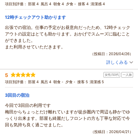
け食べられたら、満足だよねと主人と話していました。
スタッフの対応についてのお褒めの言葉もいただき、一同励み
宿泊プラン：
【じゃらんスペシャルウィーク】【ポイントアップが嬉しい】
項目別評価：
部屋 4
風呂 4
朝食 4
夕食 -
接客 4
清潔感 4
梅田芸術劇場へはとても近く、チェックアウト後も荷物を預かっ
ポイント10％プラン♪（朝食付き）
になります。
ツイン
朝のみ
てもらえたのでとても助かりました。
宿泊価格帯：
次回のご利用を心よりお待ち申し上げます。
13,001～14,000円(大人一人あたり/税込)
12時チェックアウト助かります
着替えも多機能トイレでできたので、本当に助かりました。あり
（返信日：2026/05/11）
がとうございました。
出張での宿泊。仕事の予定がお昼意向だったため、12時チェック
ハートンホテル北梅田からの返信
また、機会があれば利用したいと思います。
アウトの設定はとても助かります。おかげでスムーズに臨むこと
この度はハートンホテル北梅田にご宿泊いただきありがとうご
ができました。
ざいました。
また利用させていただきます。
お子さまの大切な行事でのご利用とのこと、お力になれたよう
（投稿日：2026/04/26）
で嬉しく存じます。
詳しくみる
ゴールデンウィーク期間中にもかかわらず、ご満足いただけた
宿泊時期：
2026年04月宿泊 (出張)
とのお言葉をいただき、スタッフ一同感謝申し上げます。朝食
投稿者：
futsuraさん
(男性/50代)
5
のバイキングについても、ご主人とお喜びいただけたようで何
女性/50代
一人旅
宿泊プラン：
【スタンダード】＜朝食付き＞御堂筋線『中津駅』より徒歩2
分！朝食付きプラン～12時チェックアウト
よりです。
シングル
朝のみ
項目別評価：
部屋 4
風呂 4
朝食 -
夕食 -
接客 5
清潔感 5
宿泊価格帯：
大浴場がございませんでしたが、客室のバスタブをご活用いた
13,001～14,000円(大人一人あたり/税込)
だけたとのこと、また梅田芸術劇場へのアクセスの良さや、チ
3回目の宿泊
ハートンホテル北梅田からの返信
ェックアウト後の荷物預かり、多機能トイレでのご利用など、
今回で3回目の利用です
様々な場面でお役に立てたようで光栄です。
この度はハートンホテル北梅田をご利用いただき、誠にありが
梅田からちょっとだけ離れていますが徒歩圏内で周辺も静かでゆ
今後も皆様にご満足いただけるサービスの提供に努めてまいり
とうございます。
っくり出来ます。部屋も綺麗だしフロントの方も丁寧な対応で今
ます。
出張でのご滞在において、12時チェックアウトという点をお褒
回も気持ち良く過ごせました。
次回のご来阪の際も、ぜひ当ホテルのご利用をお待ち申し上げ
め頂き、スタッフ一同大変嬉しく思います。
（投稿日：2026/04/21）
ております。
今後もお客様のビジネスをサポートできるよう、快適な滞在の