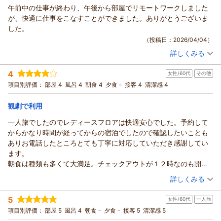
午前中の仕事が終わり、午後から部屋でリモートワークしました
ハートンホテル北梅田からの返信
して拝聴しました。ご不便を感じられた点は今後の改善材料と
が、快適に仕事をこなすことができました。ありがとうございま
させていただきます。
この度はハートンホテル北梅田のご滞在と貴重なご感想をあり
した。
また大阪へお越しの際には、ぜひお待ちしております。いただ
がとうございます。
（投稿日：2026/04/04）
いたご意見をもとに、さらに快適にお過ごしいただけるよう努
レディースルームの匂いがなく、広すぎずゆったりとした空
めてまいります。
詳しくみる
間、三面鏡や食器棚、お風呂の深さと大きさにご満足いただけ
宿泊時期：
2026年03月宿泊 (出張)
たとのお言葉を拝見し、大変嬉しく思います。アクセスの良さ
（返信日：2026/04/23）
投稿者：
梅田さん
(男性/50代)
4
もご評価くださり、またのご利用を心よりお待ちしています。
女性/60代
その他
宿泊プラン：
【スタンダード】＜朝食付き＞御堂筋線『中津駅』より徒歩2
分！朝食付きプラン～12時チェックアウト
次回ご宿泊の際には、寒い時期にも快適にお過ごしいただける
シングル
朝のみ
項目別評価：
部屋 4
風呂 4
朝食 4
夕食 -
接客 4
清潔感 4
宿泊価格帯：
よう暖房の設定など遠慮なくご相談ください。
11,001～12,000円(大人一人あたり/税込)
またお会いできる日を楽しみにしております。
観劇で利用
ハートンホテル北梅田からの返信
（返信日：2026/04/19）
一人旅でしたのでレディースフロアは快適安心でした。予約して
ハートンホテル北梅田にご宿泊いただき、ありがとうございま
からかなり時間が経ってからの宿泊でしたので確認したいことも
す。
ありお電話したところとても丁寧に対応していただき感謝してい
午前中のご就業を客室でリモートワークされ、午後も快適にお
ます。
過ごしいただけたと伺い、私どもも大変嬉しく思います。
朝食は種類も多くて大満足。チェックアウトが１２時なのも開演
安定したWi-Fiと落ち着いた環境が作業のお役に立てたようで何
ギリギリまでホテルでゆっくり過ごせて助かりました。また是非
（投稿日：2026/04/01）
詳しくみる
よりです。
利用したいと思います。
次回のご予約の際も、作業に適したお部屋のリクエストなどお
宿泊時期：
2026年03月宿泊 (その他)
お世話になりありがとうございました。
5
気軽にお知らせください。
女性/60代
一人旅
投稿者：
うさぎさんさん
(女性/60代)
宿泊プラン：
【連泊割引】＜朝食付き＞2連泊以上宿泊のお客様には『連泊
またのご来訪を心よりお待ちしております。
項目別評価：
部屋 5
風呂 4
朝食 -
夕食 -
接客 5
清潔感 5
価格』でご案内！連泊割引プラン
シングル
朝のみ