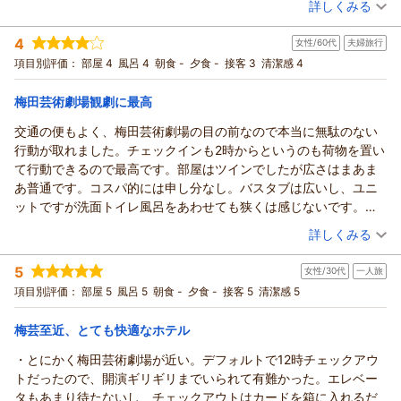
詳しくみる
提供に努めてまいります。
（返信日：2026/05/11）
宿泊時期：
2026年04月宿泊 (一人旅)
またのご利用を心よりお待ちしております。
投稿者：
みっちゃんさん
(女性/50代)
4
女性/60代
夫婦旅行
宿泊プラン：
【スタンダード】＜素泊まり＞御堂筋線『中津駅』より徒歩2
（返信日：2026/04/29）
分！シンプルステイ～12時チェックアウト
シングル
食事なし
項目別評価：
部屋 4
風呂 4
朝食 -
夕食 -
接客 3
清潔感 4
宿泊価格帯：
10,001～11,000円(大人一人あたり/税込)
梅田芸術劇場観劇に最高
ハートンホテル北梅田からの返信
交通の便もよく、梅田芸術劇場の目の前なので本当に無駄のない
この度はハートンホテル北梅田のご利用、誠にありがとうござ
行動が取れました。チェックインも2時からというのも荷物を置い
います。梅田から少し離れていても徒歩圏内で静かな環境をお
て行動できるので最高です。部屋はツインでしたが広さはまあま
楽しみいただけ、部屋も綺麗、フロントの対応もご評価いただ
あ普通です。コスパ的には申し分なし。バスタブは広いし、ユニ
けたとのこと、私たちも大変嬉しく思います。
ットですが洗面トイレ風呂をあわせても狭くは感じないです。梅
次回も同じように気持ちよくお過ごしいただけるよう、スタッ
田に来る時は利用します。
（投稿日：2026/04/18）
詳しくみる
フ一同心を込めてお迎えいたします。どうぞまたのお越しをお
待ちしております。
宿泊時期：
2026年04月宿泊 (夫婦旅行)
5
女性/30代
一人旅
投稿者：
ちょこさん
(女性/60代)
（返信日：2026/04/23）
宿泊プラン：
【スタンダード】＜素泊まり＞御堂筋線『中津駅』より徒歩2
項目別評価：
部屋 5
風呂 5
朝食 -
夕食 -
接客 5
清潔感 5
分！シンプルステイ～12時チェックアウト
ツイン
食事なし
宿泊価格帯：
7,001～8,000円(大人一人あたり/税込)
梅芸至近、とても快適なホテル
・とにかく梅田芸術劇場が近い。デフォルトで12時チェックアウ
ハートンホテル北梅田からの返信
トだったので、開演ギリギリまでいられて有難かった。エレベー
この度はハートンホテル北梅田をご利用いただきありがとうご
タもあまり待たないし、チェックアウトはカードを箱に入れるだ