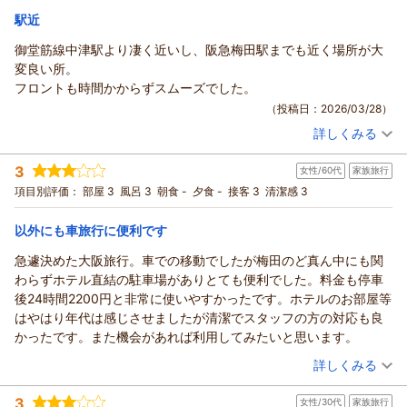
（返信日：2026/04/08）
宿泊価格帯：
11,001～12,000円(大人一人あたり/税込)
駅近
御堂筋線中津駅より凄く近いし、阪急梅田駅までも近く場所が大
ハートンホテル北梅田からの返信
変良い所。
このたびはハートンホテル北梅田にご宿泊いただき、誠にあり
フロントも時間かからずスムーズでした。
がとうございました。
（投稿日：2026/03/28）
お一人旅でのご滞在で、レディースフロアが安心してお過ごし
詳しくみる
いただけたとのお言葉を拝見し、大変嬉しく思います。
宿泊時期：
2026年03月宿泊 (一人旅)
予約後のお電話でのご対応についてもお褒めの言葉をいただ
投稿者：
シーちゃんさん
(女性/60代)
3
き、スタッフ一同励みになります。 朝食の品数にもご満足いた
女性/60代
家族旅行
宿泊プラン：
【じゃらんのお得な10日間】【ポイントアップが嬉しい☆】ポ
イント10％プラン（素泊まり）
だけたとのことで何よりです。
シングル
食事なし
項目別評価：
部屋 3
風呂 3
朝食 -
夕食 -
接客 3
清潔感 3
宿泊価格帯：
チェックアウト12時で開演ギリギリまでお過ごしいただけたと
10,001～11,000円(大人一人あたり/税込)
のこと、快適にお過ごしいただけて良かったです。 また機会が
以外にも車旅行に便利です
ハートンホテル北梅田からの返信
ございましたら、ぜひお越しください。 心よりお待ちしており
急遽決めた大阪旅行。車での移動でしたが梅田のど真ん中にも関
ます。
この度はハートンホテル北梅田のご宿泊、そして素敵なご感想
わらずホテル直結の駐車場がありとても便利でした。料金も停車
をありがとうございます。
（返信日：2026/04/08）
後24時間2200円と非常に使いやすかったです。ホテルのお部屋等
御堂筋線中津駅からの近さと阪急梅田駅へのアクセスの良さと
はやはり年代は感じさせましたが清潔でスタッフの方の対応も良
いう立地をお褒めいただき、またフロントの対応がスムーズだ
かったです。また機会があれば利用してみたいと思います。
ったとのこと、大変嬉しく拝読しました。
（投稿日：2026/03/22）
詳しくみる
今後もお客様の快適さを第一に、迅速で丁寧なサービスを心掛
けてまいります。次回お越しの際も、どうぞお気軽にお申し付
宿泊時期：
2026年02月宿泊 (家族旅行)
3
けください。
女性/30代
家族旅行
投稿者：
みみははさん (女性/60代)