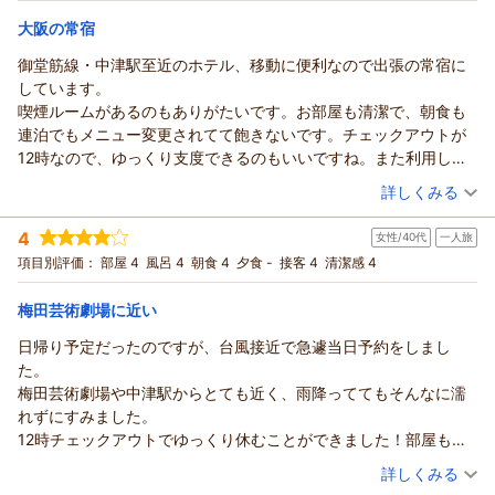
サービスの向上に努めてまいります。
宿泊価格帯：
8,001～9,000円(大人一人あたり/税込)
また、フロントスタッフの対応につきましてもお褒めの言葉を
またイベント等でこちらへお越しの際は、ぜひ当ホテルをご利
大阪の常宿
いただき、大変励みになります。
用くださいませ。
ハートンホテル北梅田からの返信
今後もお客様に寄り添ったスムーズで心地よいサービスを提供
御堂筋線・中津駅至近のホテル、移動に便利なので出張の常宿に
お客様のまたのお越しを、スタッフ一同心よりお待ち申し上げ
できるよう、スタッフ一同努めてまいります。
この度はハートンホテル北梅田をご利用いただき、誠にありが
しています。
ております。
これからも皆様に癒やしのひとときを提供できるホテルを目指
とうございます。
喫煙ルームがあるのもありがたいです。お部屋も清潔で、朝食も
してまいります。
（返信日：2026/08/04）
女性専用フロアでのご滞在にご満足いただけたとのこと、大変
連泊でもメニュー変更されてて飽きないです。チェックアウトが
お客様のまたのお越しを、心よりお待ち申し上げております。
嬉しく拝見いたしました。
12時なので、ゆっくり支度できるのもいいですね。また利用した
お部屋のソファでごゆっくりお寛ぎいただき、日頃の疲れを癒
（返信日：2026/07/31）
いホテルです。
（投稿日：2026/07/12）
詳しくみる
していただけたのであれば幸いでございます。
「また次回も」という温かいお言葉をいただけたことは、私共
宿泊時期：
2026年07月宿泊 (出張)
4
スタッフにとって何よりの励みとなります。
女性/40代
一人旅
投稿者：
あみーさん
(男性/40代)
宿泊プラン：
【スタンダード】＜朝食付き＞御堂筋線『中津駅』より徒歩2
今後も、皆様に安心してお過ごしいただける空間づくりに努め
項目別評価：
部屋 4
風呂 4
朝食 4
夕食 -
接客 4
清潔感 4
分！朝食付きプラン～12時チェックアウト
シングル
朝のみ
てまいります。
宿泊価格帯：
10,001～11,000円(大人一人あたり/税込)
お客様のまたのお越しを、スタッフ一同心よりお待ち申し上げ
梅田芸術劇場に近い
ております。
日帰り予定だったのですが、台風接近で急遽当日予約をしまし
ハートンホテル北梅田からの返信
（返信日：2026/07/23）
た。
この度はハートンホテル北梅田をご利用いただき、誠にありが
梅田芸術劇場や中津駅からとても近く、雨降っててもそんなに濡
とうございます。
れずにすみました。
また、お忙しい中温かいご感想をお寄せいただきましたこと、
12時チェックアウトでゆっくり休むことができました！部屋も清
重ねて御礼申し上げます。
潔でまた利用したいです
（投稿日：2026/06/27）
御堂筋線・中津駅からの利便性をご実感いただき、出張の際の
詳しくみる
常宿としてお選びいただけていること、大変光栄に存じます。