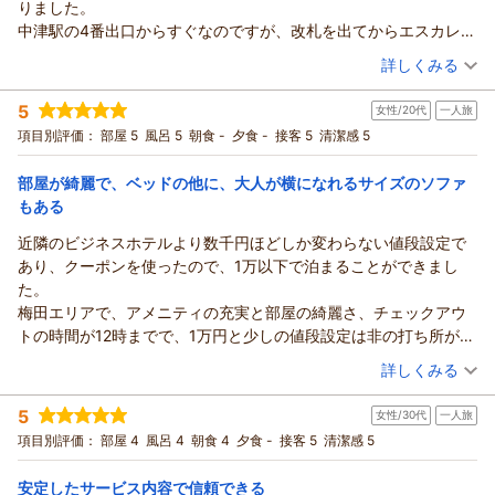
りました。
（返信日：2026/06/27）
に立てたようで何よりでございます。
中津駅の4番出口からすぐなのですが、改札を出てからエスカレー
アメニティにつきましても、ご満足いただけた様子を伺い大変
ターで地上まで上がれるので、荷物があっても楽でした。
（投稿日：2026/05/18）
詳しくみる
嬉しく存じます。
周辺にはコンビニや飲食店も多く、立地が最高でした。
昨今の大阪市内の宿泊代金高騰により、ご不便を感じる場面も
宿泊時期：
2026年05月宿泊 (一人旅)
お部屋はシンプルなシングルルームで、寝泊まりだけでしたら十
5
多いかと存じますが、
女性/20代
一人旅
投稿者：
みそんちさん
(女性/30代)
分だと思います。
宿泊プラン：
【じゃらんスペシャルウィーク】【ポイントアップが嬉しい】
コストパフォーマンスについて「良い」とのお言葉をいただ
項目別評価：
部屋 5
風呂 5
朝食 -
夕食 -
接客 5
清潔感 5
チェックイン14時、チェックアウト12時だったのも嬉しい点でし
ポイント10％プラン♪（素泊まり）
シングル
食事なし
き、私共も安堵いたしました。
た。
宿泊価格帯：
15,001～16,000円(大人一人あたり/税込)
これからも、皆様に快適で価値あるひとときをお過ごしいただ
部屋が綺麗で、ベッドの他に、大人が横になれるサイズのソファ
また大阪に来る際は宿泊させていただきたいと思いました。
けるよう、サービスの向上に努めてまいります。
もある
ありがとうございました！
ハートンホテル北梅田からの返信
お客様のまたのご来館を、スタッフ一同心よりお待ち申し上げ
近隣のビジネスホテルより数千円ほどしか変わらない値段設定で
ております。
いつもハートンホテル北梅田をご利用いただき誠にありがとう
あり、クーポンを使ったので、1万以下で泊まることができまし
ございます。
（返信日：2026/06/05）
た。
土日でのご利用とのこと、京都・大阪でのご予定が充実したも
梅田エリアで、アメニティの充実と部屋の綺麗さ、チェックアウ
のになりましたようで何よりです。
トの時間が12時までで、1万円と少しの値段設定は非の打ち所があ
ご指摘いただいた通り、中津駅からのアクセスの良さは当ホテ
りません。
（投稿日：2026/05/15）
ルの大きな利点です。
詳しくみる
また泊まりに行きたいと思います！
気温の高い中でも、駅直結で快適にご来館いただけたとのこ
宿泊時期：
2026年05月宿泊 (一人旅)
と、大変嬉しくお聞きしております。
5
女性/30代
一人旅
投稿者：
manaさん
(女性/20代)
周辺の利便性についてもご評価いただき、ありがとうございま
宿泊プラン：
【ポイント10%付与！】＜素泊まり＞泊まってお得にじゃらん
項目別評価：
部屋 4
風呂 4
朝食 4
夕食 -
接客 5
清潔感 5
ポイントをGET♪ポイント10%付プラン！
した。
シングル
食事なし
宿泊価格帯：
シンプルながら機能的なお部屋で快適にお過ごしいただけたこ
10,001～11,000円(大人一人あたり/税込)
安定したサービス内容で信頼できる