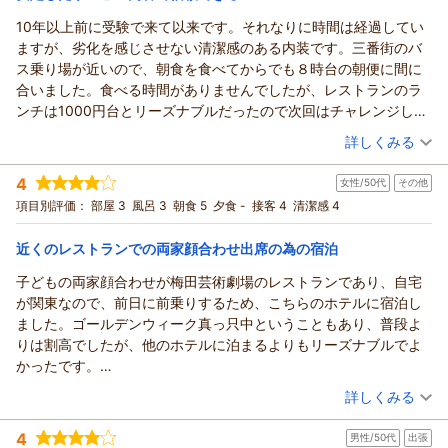
と、
10年以上前に受験で来て以来です。それなりに時間は経過してい
ハートンホテル北梅田からの返信
そして14時のチェックインと12時のチェックアウトのご利用も
ますが、劣化を感じさせない清潔感のある内装です。三番街のバ
ご好評いただけたことを重ねてお礼申し上げます。
この度はハートンホテル北梅田をご宿泊いただき、誠にありが
ス乗り場が近いので、朝食を食べてからでも８時台の朝便に間に
大阪へお越しの際は、ぜひ再度ご利用いただけましたら幸いで
とうございました。
合いました。食べる時間がありませんでしたが、レストランのラ
す。
ご満足いただけたようで大変嬉しく思います。
ンチは1000円台とリーズナブルだったので次回はチャレンジした
スタッフ一同、心よりお待ち申し上げております。
アクセスやアメニティ、客室の清潔さについてお褒めの言葉を
いと思います。スタッフの皆さんは気さくで対応もてきぱきして
（投稿日：2026/05/06）
いただき、スタッフ一同感激しております。
（返信日：2026/05/22）
詳しくみる
いました。バス利用の際はまた利用します。
12時チェックアウトもゆったりとご準備いただける時間とし
宿泊時期：
2026年05月宿泊 (一人旅)
て、多くのお客様にご好評をいただいております。
4
女性/50代
その他
投稿者：
ねこさん
(女性/30代)
次回ご来宿の際も、快適にお過ごしいただけるよう、スタッフ
宿泊プラン：
【じゃらんスペシャルウィーク】【ポイントアップが嬉しい】
項目別評価：
部屋 3
風呂 3
朝食 5
夕食 -
接客 4
清潔感 4
ポイント10％プラン♪（朝食付き）
一同心よりお待ち申し上げております。
シングル
朝のみ
宿泊価格帯：
貴重なご感想をお聞かせくださり、ありがとうございました。
12,001～13,000円(大人一人あたり/税込)
近くのレストランでの両家顔合わせ出席の為の宿泊
（返信日：2026/05/17）
子どもの両家顔合わせが梅田芸術劇場のレストランであり、自宅
ハートンホテル北梅田からの返信
が関東なので、前日に前乗りするため、こちらのホテルに宿泊し
この度はハートンホテル北梅田にご宿泊いただきありがとうご
ました。ゴールデンウィーク真っ只中ということもあり、普段よ
ざいました。
りは割高でしたが、他のホテルに泊まるよりもリーズナブルでよ
長らくのご来館で変わらぬ清潔感をご評価いただき、大変嬉し
かったです。
く存じます。
大浴場が無いのは残念でしたが、部屋のバスタブにお湯をためて
（投稿日：2026/05/03）
三番街のバス乗り場が近いというご立地のメリットをご活用い
詳しくみる
ゆっくり入れたのでよかったです。
ただけたようで何よりです。朝の貴重なお時間に、次回はレス
宿泊時期：
2026年05月宿泊 (その他)
朝食のバイキングもバラエティに富んでいて、この価格でこれだ
トランのランチもぜひお試しいただきたく存じます。
4
男性/50代
出張
投稿者：
ちーちゃんさん
(女性/50代)