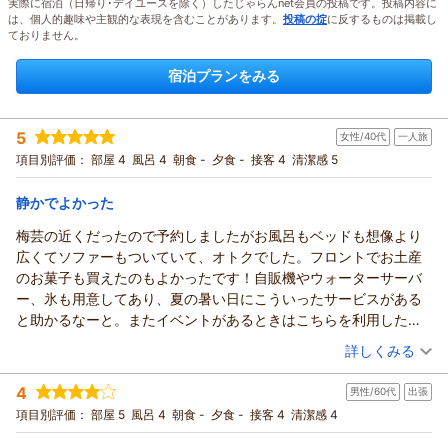
実際に宿泊（日帰り･デイユースを除く）したじゃらんnet会員の投稿です。投稿内容に
は、個人的趣味や主観的な表現を含むことがあります。
投稿の掟
に反するものは掲載し
ておりません。
宿泊プランをみる
5
女性/40代
一人旅
項目別評価：
部屋 4
風呂 4
朝食 -
夕食 -
接客 4
清潔感 5
静かでよかった
梅芸の近くだったので予約しましたがお風呂もベッドも想像より
広くてソファーもついていて、オトクでした。フロントでお土産
のお菓子も買えたのもよかったです！自販機やウォーターサーバ
ー、氷も用意してあり、夏の暑い日にこういったサービスがある
と助かるなーと。またイベントがあるときはこちらを利用したい
です！
（投稿日：2026/08/02）
詳しくみる
宿泊時期：
2026年07月宿泊 (一人旅)
4
男性/60代
出張
投稿者：
ururuさん
(女性/40代)
宿泊プラン：
【早期割30】＜素泊まり＞宿泊日より30日以上前のご予約
項目別評価：
部屋 5
風呂 4
朝食 -
夕食 -
接客 4
清潔感 4
で"もっとお得"！早期予約プラン
シングル
食事なし