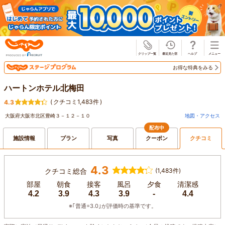
じゃらん
お得な特典をみる
ハートンホテル北梅田
(
クチコミ1,483件
)
4.3
大阪府大阪市北区豊崎３－１２－１０
地図・アクセス
配布中
施設情報
プラン
写真
クーポン
クチコミ
4.3
クチコミ総合
(1,483件)
部屋
朝食
接客
風呂
夕食
清潔感
4.2
3.9
4.3
3.9
-
4.4
※｢普通=3.0｣が評価時の基準です。