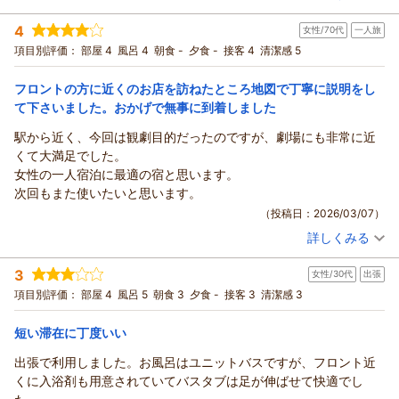
時に手配させていただきますので、遠慮なくお申し付けくださ
宿泊時期：
2026年03月宿泊 (出張)
4
い。
女性/70代
一人旅
投稿者：
るいうすんさん
(男性/50代)
宿泊プラン：
【ポイント10%付与！】＜朝食付き＞泊まってお得にじゃらん
貴重なご意見、ありがとうございました。
項目別評価：
部屋 4
風呂 4
朝食 -
夕食 -
接客 4
清潔感 5
ポイントをGET♪ポイント10%付プラン！
シングル
朝のみ
（返信日：2026/03/27）
宿泊価格帯：
12,001～13,000円(大人一人あたり/税込)
フロントの方に近くのお店を訪ねたところ地図で丁寧に説明をし
て下さいました。おかげで無事に到着しました
ハートンホテル北梅田からの返信
駅から近く、今回は観劇目的だったのですが、劇場にも非常に近
この度はハートンホテル北梅田のご利用ありがとうございま
くて大満足でした。
す。初めてのご滞在を快適にお過ごしいただけたとのこと、受
女性の一人宿泊に最適の宿と思います。
付の対応もご満足いただけたようで大変嬉しく思います。
次回もまた使いたいと思います。
朝食は静かな時間帯でゆっくりお召し上がりいただけたようで
（投稿日：2026/03/07）
何よりです。ご意見をいただいた品数や特徴については、サー
詳しくみる
ビス向上の参考として関係部署へ共有いたします。
宿泊時期：
2026年03月宿泊 (一人旅)
また、たこ焼きが揚げタコではないものだったとのこと、お喜
投稿者：
おかあさんさん
(女性/70代)
3
びいただけて嬉しく思います。
女性/30代
出張
宿泊プラン：
【早期割28】＜素泊まり＞宿泊日より28日以上前のご予約
で"もっとお得"！早期予約プラン
12時のチェックアウトがご負担にならなかったとのこと、私ど
シングル
食事なし
項目別評価：
部屋 4
風呂 5
朝食 3
夕食 -
接客 3
清潔感 3
宿泊価格帯：
もとしても大変励みになります。今後も、快適にお過ごしいた
10,001～11,000円(大人一人あたり/税込)
だける滞在を提供できるよう努めてまいります。
短い滞在に丁度いい
ハートンホテル北梅田からの返信
またのお越しを心よりお待ちしております。
出張で利用しました。お風呂はユニットバスですが、フロント近
この度はハートンホテル北梅田のご利用と温かいご感想をあり
（返信日：2026/03/23）
くに入浴剤も用意されていてバスタブは足が伸ばせて快適でし
がとうございます。