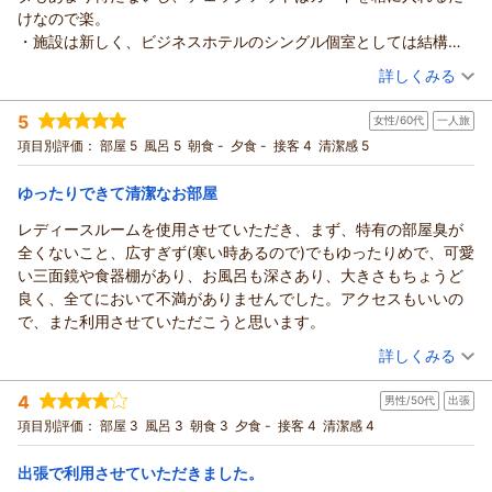
ざいます。
けなので楽。
梅田芸術劇場のアクセスの良さや14時からのチェックインとい
・施設は新しく、ビジネスホテルのシングル個室としては結構広
う点をお喜びいただけたとのこと、私も嬉しく思います。
い。ソファまであった。照明数も多くて明るい。
（投稿日：2026/04/17）
バスタブが広く、ユニットバスでも使い勝手にご満足いただけ
詳しくみる
・フロントの対応も、とても感じがよかった。
たとのお言葉、大変励みになります。 梅田にお越しの際は、ぜ
宿泊時期：
2026年04月宿泊 (一人旅)
・使い捨てスリッパが採用されていたことと、デュベカバーまで
ひまたご利用ください。次回のお越しを心よりお待ち申し上げ
5
女性/60代
一人旅
投稿者：
ayさん
(女性/30代)
交換するタイプのベッドだったことに、清潔感を感じた。使い回
ております。
宿泊プラン：
【スタンダード】＜素泊まり＞御堂筋線『中津駅』より徒歩2
項目別評価：
部屋 5
風呂 5
朝食 -
夕食 -
接客 4
清潔感 5
しタイプのスリッパだと、「除菌済み」等と書いてあっても、実
分！シンプルステイ～12時チェックアウト
シングル
食事なし
（返信日：2026/04/23）
際は時間なくてやってないのでは？清掃員の良心に依るのでは？
宿泊価格帯：
8,001～9,000円(大人一人あたり/税込)
ゆったりできて清潔なお部屋
と思ってしまう。シーツに挟まって寝るタイプのベッドも、いつ
デュベカバーを交換したのか分からなくて何か嫌。コップもアパ
レディースルームを使用させていただき、まず、特有の部屋臭が
ハートンホテル北梅田からの返信
ホテルみたいな個包装紙コップだとさらにいいが。
全くないこと、広すぎず(寒い時あるので)でもゆったりめで、可愛
この度はハートンホテル北梅田へご宿泊と貴重なご感想をあり
・清掃は完璧で、12時チェックアウトなのに、どうやって回して
い三面鏡や食器棚があり、お風呂も深さあり、大きさもちょうど
がとうございました。
いるのか気になる。関係ないが、清掃員のエプロンが可愛かっ
良く、全てにおいて不満がありませんでした。アクセスもいいの
梅田芸術劇場が近く、開演ギリギリまでお過ごしいただけたと
た。
で、また利用させていただこうと思います。
のこと、大変嬉しく拝見しました。エレベーターの待ち時間が
・女性用アメニティや入浴剤は、個別パウチタイプがフロント前
（投稿日：2026/04/15）
少なく、チェックアウトもカードを箱へ入れるだけで楽だった
詳しくみる
で配布されている。見たことのないブランドで、やや切り口が切
とのご評価、安心しました。
宿泊時期：
2026年04月宿泊 (一人旅)
りづらかったが、それ以外に不満点のないホテルだった。
清潔感についてもご指摘ありがとうございます。使い捨てスリ
4
男性/50代
出張
投稿者：
めぐっちさん
(女性/60代)
ッパの採用とデュベカバー交換式のベッドに関して衛生面には
宿泊プラン：
【じゃらんのお得な10日間】【ポイントアップが嬉しい☆】ポ
項目別評価：
部屋 3
風呂 3
朝食 3
夕食 -
接客 4
清潔感 4
イント10％プラン（素泊まり）
特に配慮しています。今後も清掃・衛生管理を徹底してまいり
シングル
食事なし
宿泊価格帯：
ます。
9,001～10,000円(大人一人あたり/税込)
出張で利用させていただきました。
女性用アメニティについては、ブランドや使い勝手のご意見と