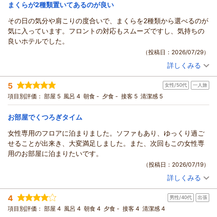
宿泊価格帯：
14,001～15,000円(大人一人あたり/税込)
まくらが2種類置いてあるのが良い
その日の気分や肩こりの度合いで、まくらを2種類から選べるのが
ハートンホテル北梅田からの返信
気に入っています。フロントの対応もスムーズですし、気持ちの
この度はハートンホテル北梅田をご利用いただき、誠にありが
良いホテルでした。
とうございます。
（投稿日：2026/07/29）
また、ご多忙の中温かいご感想をお寄せいただきましたこと、
詳しくみる
重ねて御礼申し上げます。
宿泊時期：
2026年07月宿泊 (出張)
梅田芸術劇場でのイベントはいかがでしたでしょうか。
投稿者：
よーすけさん
(男性/60代)
5
当ホテルの立地がお客様の旅のお役に立てたのであれば幸いで
女性/50代
一人旅
宿泊プラン：
【じゃらんのお得な10日間】【ポイントアップが嬉しい☆】ポ
イント10％プラン（素泊まり）
す。
シングル
食事なし
項目別評価：
部屋 5
風呂 4
朝食 -
夕食 -
接客 5
清潔感 5
宿泊価格帯：
お部屋の広さや設備についてもご満足いただけたとのこと、大
10,001～11,000円(大人一人あたり/税込)
変嬉しく拝読いたしました。
お部屋でくつろぎタイム
ハートンホテル北梅田からの返信
ゆったりとしたベッドやソファで、イベントの疲れを癒してい
女性専用のフロアに泊まりました。ソファもあり、ゆっくり過ご
ただけたのであれば何よりでございます。
この度はハートンホテル北梅田をご利用いただき、誠にありが
せることが出来き、大変満足しました。また、次回もこの女性専
また、館内のサービスにつきましてもお褒めの言葉をいただ
とうございます。
用のお部屋に泊まりたいです。
き、スタッフ一同大変励みになります。
また、お忙しい中温かいご感想をお寄せいただきましたこと、
（投稿日：2026/07/19）
特に連日の暑さが続く中、ウォーターサーバーや氷のサービス
重ねて御礼申し上げます。
が少しでも涼を感じる助けとなったようで安心いたしました。
詳しくみる
枕の貸し出しサービスにつきまして、お客様の体調や気分に合
宿泊時期：
2026年07月宿泊 (一人旅)
フロントでのショッピングもお楽しみいただけたようで光栄で
わせてお選びいただけたとのこと、大変嬉しく存じます。
投稿者：
りとるさん
(女性/50代)
4
す。
男性/40代
出張
宿泊プラン：
【じゃらんスペシャルウィーク】【ポイントアップが嬉しい
快適な眠りのお手伝いができましたことは、私共にとっても何
★】ポイント10％プラン♪（素泊まり）
今後もお客様に「また泊まりたい」と思っていただけるよう、
シングル
食事なし
項目別評価：
部屋 4
風呂 4
朝食 4
夕食 -
接客 4
清潔感 4
よりの喜びでございます。