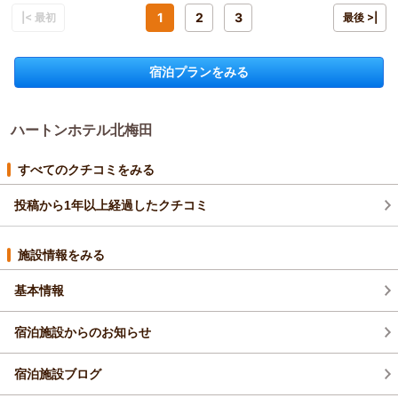
投稿者：
ちぃさん
(女性/60代)
宿泊プラン：
【じゃらんスペシャルウィーク】【ポイントアップが嬉しい】
1
2
3
れば事前のリクエストも承ります。
|< 最初
最後 >|
ポイント10％プラン♪（素泊まり）
シングル
食事なし
お待ちしております。
宿泊価格帯：
8,001～9,000円(大人一人あたり/税込)
（返信日：2026/02/26）
宿泊プランをみる
ハートンホテル北梅田からの返信
この度はハートンホテル北梅田をご利用くださいまして、誠に
ハートンホテル北梅田
ありがとうございます。フロントのスタッフの笑顔をお褒めい
ただき、大変嬉しく思います。
お部屋・お風呂の清掃が行き届き、広さとアメニティの入浴剤
すべてのクチコミをみる
でリラックスしていただけたとのこと、朝までぐっすり眠れた
と伺い、私どもも喜んでおります。
投稿から1年以上経過したクチコミ
USBコンセントとテレビの件ではご不便をおかけし、申し訳ご
ざいません。フロントにて充電器の貸出を承っております。必
施設情報をみる
要な際はお気軽にお声がけください。また、現在テレビは地上
波のみの機種となっておりますが今後の設備改善の参考とさせ
基本情報
ていただきます。
今後も皆さまに快適にお過ごしいただけるよう、サービスの向
宿泊施設からのお知らせ
上に努めてまいります。
（返信日：2026/02/26）
宿泊施設ブログ