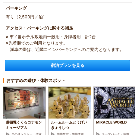
パーキング
有り（2,500円／泊）
アクセス・パーキングに関する補足
※ 車 ⁄ 当ホテル敷地内一般用・身障者用 計2台
※先着順でのご利用となります。
満車の際は、近隣コインパーキングへのご案内となります。
宿泊プランを見る
おすすめの遊び・体験スポット
道頓堀くくるコナモン
ルームルームとうげい
MIRACLE WORLD
ミュージアム
きょうしつ
その他レジャー・体験
陶芸教室・陶芸体験
テーマパーク・遊園地・レジャーランド