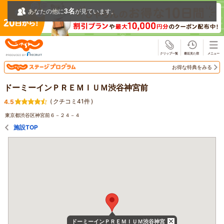
3
名
あなたの他に
が見ています。
じゃらん
お得な特典をみる
ドーミーインＰＲＥＭＩＵＭ渋谷神宮前
(
クチコミ41件
)
4.5
東京都渋谷区神宮前６－２４－４
施設TOP
ドーミーインＰＲＥＭＩＵＭ渋谷神宮