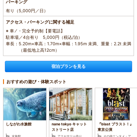
パーキング
有り（5,000円／日）
アクセス・パーキングに関する補足
※ 車 ⁄ ・完全予約制【要電話】
駐車場／4台有り 5,000円（税込/泊）
車長：5.20m×車高：1.70m×車幅：1.95m 未満、重量：2.2t 未満
（最低地上高12cm）
宿泊プランを見る
おすすめの遊び・体験スポット
しながわ水族館
nane tokyo キャット
『blast ブラスト！』
ストリート店
東京公演
水族館
アクセサリー作り
その他エンタメ・アミューズメント