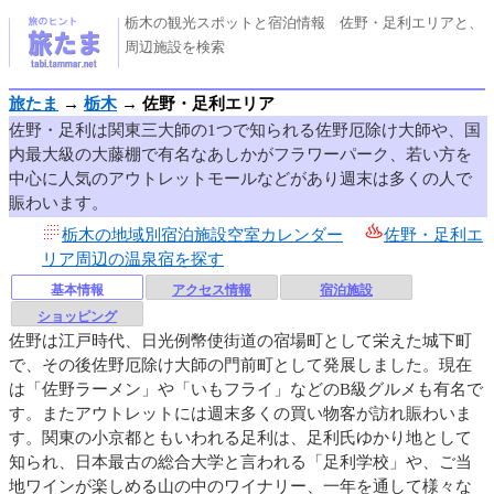
栃木の観光スポットと宿泊情報 佐野・足利エリアと、
周辺施設を検索
旅たま
→
栃木
→
佐野・足利エリア
佐野・足利は関東三大師の1つで知られる佐野厄除け大師や、国
内最大級の大藤棚で有名なあしかがフラワーパーク、若い方を
中心に人気のアウトレットモールなどがあり週末は多くの人で
賑わいます。
栃木の地域別宿泊施設空室カレンダー
佐野・足利エ
リア周辺の温泉宿を探す
基本情報
アクセス情報
宿泊施設
ショッピング
佐野は江戸時代、日光例幣使街道の宿場町として栄えた城下町
で、その後佐野厄除け大師の門前町として発展しました。現在
は「佐野ラーメン」や「いもフライ」などのB級グルメも有名で
す。またアウトレットには週末多くの買い物客が訪れ賑わいま
す。関東の小京都ともいわれる足利は、足利氏ゆかり地として
知られ、日本最古の総合大学と言われる「足利学校」や、ご当
地ワインが楽しめる山の中のワイナリー、一年を通して様々な