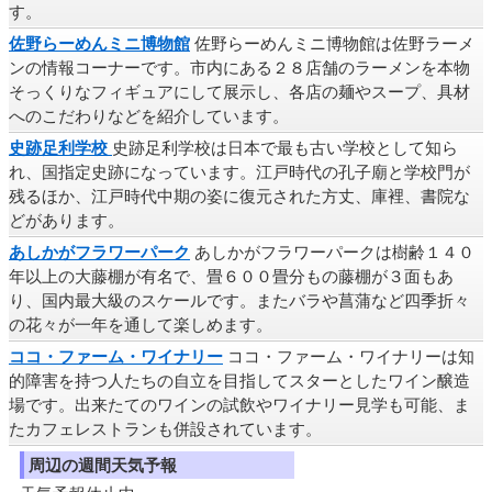
す。
佐野らーめんミニ博物館
佐野らーめんミニ博物館は佐野ラーメ
ンの情報コーナーです。市内にある２８店舗のラーメンを本物
そっくりなフィギュアにして展示し、各店の麺やスープ、具材
へのこだわりなどを紹介しています。
史跡足利学校
史跡足利学校は日本で最も古い学校として知ら
れ、国指定史跡になっています。江戸時代の孔子廟と学校門が
残るほか、江戸時代中期の姿に復元された方丈、庫裡、書院な
どがあります。
あしかがフラワーパーク
あしかがフラワーパークは樹齢１４０
年以上の大藤棚が有名で、畳６００畳分もの藤棚が３面もあ
り、国内最大級のスケールです。またバラや菖蒲など四季折々
の花々が一年を通して楽しめます。
ココ・ファーム・ワイナリー
ココ・ファーム・ワイナリーは知
的障害を持つ人たちの自立を目指してスターとしたワイン醸造
場です。出来たてのワインの試飲やワイナリー見学も可能、ま
たカフェレストランも併設されています。
周辺の週間天気予報