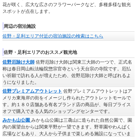
花が咲く、広大な広さのフラワーパークなど、多種多様な観光
スポットが点在します。
周辺の宿泊施設
佐野・足利エリア付近の宿泊施設の検索はこちら
佐野・足利エリアのおススメ観光地
佐野厄除け大師
佐野厄除け大師は関東三大師の一つで、正式名
称は春日岡山転法輪院惣宗官寺という天台宗の寺院です。厄払
い祈願で訪れる人が増えたため、佐野厄除け大師と呼ばれるよ
うになりました。
佐野プレミアムアウトレット
佐野プレミアムアウトレットはア
メリカ東海岸の街をイメージし作られたアウトレットモールで
す。約１８０店舗ある有名ブランド店の商品が、毎日プライス
オフで購入できる人気のショップングセンターです。
みかも山公園
みかも山公園は三毳山に造られた自然公園で、園
内の展望台からは関東平野が一望できます。野草園やわんぱく
広場などもあり、大人から子供まで楽しめる施設になっていま