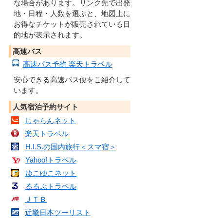
な場合があります。リンク先で出発
地・日程・人数を選ぶと、地図上に
お得なチケットが販売されている目
的地が表示されます。
高速バス
高速バス予約 楽天トラベル
安心できる高速バス便をご紹介して
います。
人気宿泊予約サイト
じゃらんネット
楽天トラベル
H.I.S.の国内旅行＜スマ宿＞
Yahoo!トラベル
ゆこゆこネット
るるぶトラベル
ＪＴＢ
近畿日本ツーリスト