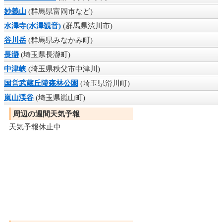
妙義山
(群馬県富岡市など)
水澤寺(水澤観音)
(群馬県渋川市)
谷川岳
(群馬県みなかみ町)
長瀞
(埼玉県長瀞町)
中津峡
(埼玉県秩父市中津川)
国営武蔵丘陵森林公園
(埼玉県滑川町)
嵐山渓谷
(埼玉県嵐山町)
周辺の週間天気予報
天気予報休止中