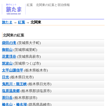
紅葉 北関東の紅葉と宿泊情報
旅たま
→
紅葉
→
北関東
北関東の紅葉
袋田の滝
(茨城県大子町)
御前山
(茨城県城里町)
花貫渓谷
(茨城県高萩市)
筑波山
(茨城県つくば市)
太平山謙信平
(栃木県栃木市)
日光
(栃木県日光市)
鬼怒川・龍王峡
(栃木県日光市)
塩原温泉郷
(栃木県那須塩原市)
茶臼岳
(栃木県那須市)
榛名山・榛名湖
(群馬県高崎市)