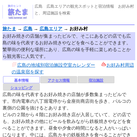
広島 広島エリアの観光スポットと宿泊情報 お好み村
と、周辺施設を検索
旅たま
→
広島
→
広島エリア
→
お好み村
お好み焼きの店舗が集まったビルで、そこにあるどの店でも広
島の味を代表するお好み焼きやなどを食べることができます。
繁華街の便利な場所にあり、広島の味を手軽に楽しめることか
ら観光客に人気です。
広島の地域別宿泊施設空室カレンダー
お好み村周辺
の温泉宿を探す
基本情報
アクセス情報
宿泊施設
ショッピング
広島の味を代表するお好み焼きの店舗が多数集まったビルで
す。市内電車の八丁堀電停から金座街商店街を歩き、パルコの
裏側の公園を抜けるとあります。
ビルの２階から４階にお好み焼き店が入居していて、どの店で
も、お好み焼きの他にビールを飲みながら鉄板焼きやなどを食
べることができます。昼食や夕食の時間になると人がいっぱい
になります。中には、広島カキの鉄板焼きを食べることができ