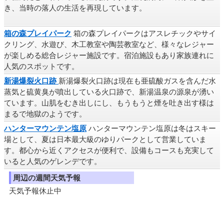
き、当時の落人の生活を再現しています。
箱の森プレイパーク
箱の森プレイパークはアスレチックやサイ
クリング、水遊び、木工教室や陶芸教室など、様々なレジャー
が楽しめる総合レジャー施設です。宿泊施設もあり家族連れに
人気のスポットです。
新湯爆裂火口跡
新湯爆裂火口跡は現在も亜硫酸ガスを含んだ水
蒸気と硫黄臭が噴出している火口跡で、新湯温泉の源泉が湧い
ています。山肌をむき出しにし、もうもうと煙を吐き出す様は
まるで地獄のようです。
ハンターマウンテン塩原
ハンターマウンテン塩原は冬はスキー
場として、夏は日本最大級のゆりパークとして営業していま
す。都心から近くアクセスが便利で、設備もコースも充実して
いると人気のゲレンデです。
周辺の週間天気予報
天気予報休止中