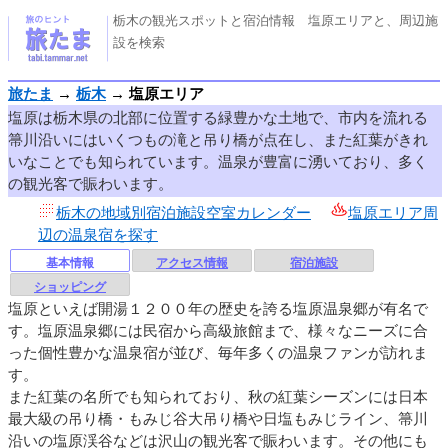
栃木の観光スポットと宿泊情報 塩原エリアと、周辺施
設を検索
旅たま
→
栃木
→
塩原エリア
塩原は栃木県の北部に位置する緑豊かな土地で、市内を流れる
箒川沿いにはいくつもの滝と吊り橋が点在し、また紅葉がきれ
いなことでも知られています。温泉が豊富に湧いており、多く
の観光客で賑わいます。
栃木の地域別宿泊施設空室カレンダー
塩原エリア周
辺の温泉宿を探す
基本情報
アクセス情報
宿泊施設
ショッピング
塩原といえば開湯１２００年の歴史を誇る塩原温泉郷が有名で
す。塩原温泉郷には民宿から高級旅館まで、様々なニーズに合
った個性豊かな温泉宿が並び、毎年多くの温泉ファンが訪れま
す。
また紅葉の名所でも知られており、秋の紅葉シーズンには日本
最大級の吊り橋・もみじ谷大吊り橋や日塩もみじライン、箒川
沿いの塩原渓谷などは沢山の観光客で賑わいます。その他にも