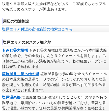
牧場や日本最大級の足湯施設などがあり、ご家族でもカップル
でも楽しめるスポットが沢山あります。
周辺の宿泊施設
塩原エリア付近の宿泊施設の検索はこちら
塩原エリアのおススメ観光地
もみじ谷大吊橋
もみじ谷大吊橋は塩原渓谷にかかる本州最大級
の吊り橋で、その全長はなんと３２０メートルを誇ります。吊
り橋の上からは美しい渓谷美が堪能でき、秋の紅葉シーズンに
は観光客で賑わいます。
塩原温泉 湯っ歩の里
塩原温泉湯っ歩の里は全長６０メートル
の日本最大級の足湯で、６つのゾーンにわかれており色々な足
湯が楽しめる施設です。足湯の他に温泉が噴出す間欠泉や飲泉
を楽しむことも出来ます。
塩原温泉郷
塩原温泉郷は湯治場として１２００年の歴史を持つ
温泉地で、箒川沿いにいくつもの源泉が湧いており、豊富な泉
質と湯量が魅力です。無料の足湯や共同浴場が多く気軽に楽し