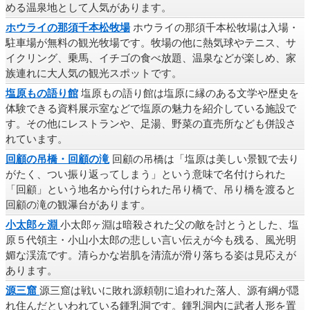
める温泉地として人気があります。
ホウライの那須千本松牧場
ホウライの那須千本松牧場は入場・
駐車場が無料の観光牧場です。牧場の他に熱気球やテニス、サ
イクリング、乗馬、イチゴの食べ放題、温泉などが楽しめ、家
族連れに大人気の観光スポットです。
塩原もの語り館
塩原もの語り館は塩原に縁のある文学や歴史を
体験できる資料展示室などで塩原の魅力を紹介している施設で
す。その他にレストランや、足湯、野菜の直売所なども併設さ
れています。
回顧の吊橋・回顧の滝
回顧の吊橋は「塩原は美しい景観で去り
がたく、つい振り返ってしまう」という意味で名付けられた
「回顧」という地名から付けられた吊り橋で、吊り橋を渡ると
回顧の滝の観瀑台があります。
小太郎ヶ淵
小太郎ヶ淵は暗殺された父の敵を討とうとした、塩
原５代領主・小山小太郎の悲しい言い伝えが今も残る、風光明
媚な渓流です。清らかな岩肌を清流が滑り落ちる姿は見応えが
あります。
源三窟
源三窟は戦いに敗れ源頼朝に追われた落人、源有綱が隠
れ住んだといわれている鍾乳洞です。鍾乳洞内に武者人形を置