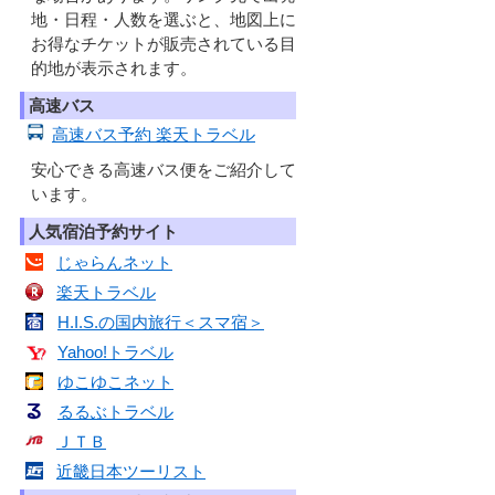
地・日程・人数を選ぶと、地図上に
お得なチケットが販売されている目
的地が表示されます。
高速バス
高速バス予約 楽天トラベル
安心できる高速バス便をご紹介して
います。
人気宿泊予約サイト
じゃらんネット
楽天トラベル
H.I.S.の国内旅行＜スマ宿＞
Yahoo!トラベル
ゆこゆこネット
るるぶトラベル
ＪＴＢ
近畿日本ツーリスト