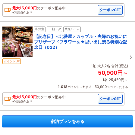
15,000
最大
円
の
クーポン配布中
クーポンGET
※利用条件あり
和洋室
朝・夕
禁煙ルーム
【記念日】＜北番屋＞カップル・夫婦のお祝いに
プリザーブドフラワーを★思い出に残る特別な記
念日（022）
ポイントUP
1泊 大人2名 合計(税込)
50,900円～
1名 25,450円～
1,018
50,900
ポイント～たまる
スコア～たまる
15,000
最大
円
の
クーポン配布中
クーポンGET
※利用条件あり
宿泊プランをみる