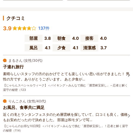
クチコミ
3.9
137件
部屋
3.8
朝食
4.0
接客
4.0
風呂
4.1
夕食
4.1
清潔感
3.7
まるさん (女性/30代)
子連れ旅行
素晴らしいスタッフの方のおかげで とても楽しくいい思い出ができました！ 男
性の方です。ありがとうございます。 あと夕食が…
【じゃらんスペシャルウィーク】＜バイキング＞みんなで挑む「層雲峡宝探し」～忍者と解く
湯守の秘密（123
りんこさん (女性/40代)
お風呂、食事共に満足
近くの滝とランタンフェスタのため層雲峡を探していて、口コミも良く。価格
もお安めだったので決めました。 部屋は和モダンで写…
【じゃらんのお得な10日間】＜バイキング＞みんなで挑む「層雲峡宝探し」！忍者と解く湯守
の秘密（114）