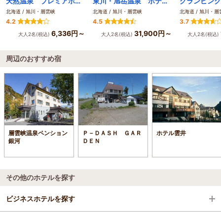
天然温泉 プレミアホテル-CABIN-旭川
東川・旭岳温泉 ホテルベアモンテ
北海道 / 旭川・層雲峡
北海道 / 旭川・層雲峡
北海道 / 旭川・層
4.2
4.5
3.7
6,336円～
31,900円～
大人2名(税込)
大人2名(税込)
大人2名(税込)
周辺のおすすめ宿
層雲峡温泉ペンション
Ｐ－ＤＡＳＨ ＧＡＲ
ホテル雲井
銀河
ＤＥＮ
その他のホテルを探す
ビジネスホテルを探す