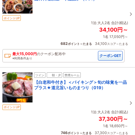
ポイントUP
1泊 大人2名 合計(税込)
34,100円～
1名 17,050円～
682
34,100
ポイント～たまる
スコア～たまる
15,000
最大
円
の
クーポン配布中
クーポンGET
※利用条件あり
ツイン
朝・夕
禁煙ルーム
【白老和牛付き】＜バイキング＞旬の味覚を一品
プラス★道北旨いものまつり（019）
ポイントUP
1泊 大人2名 合計(税込)
37,300円～
1名 18,650円～
746
37,300
ポイント～たまる
スコア～たまる