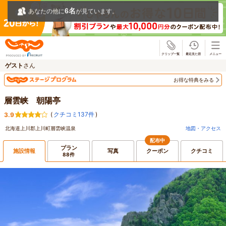
6
名
あなたの他に
が見ています。
じゃらん
ゲスト
さん
お得な特典をみる
層雲峡 朝陽亭
(
クチコミ137件
)
3.9
北海道上川郡上川町層雲峡温泉
地図・アクセス
配布中
プラン
施設情報
写真
クーポン
クチコミ
88件