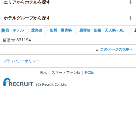
エリアからホテルを探す
北海道
ホテルグループから探す
旭川・層雲峡
北海道
宿・ホテル
北海道
旭川・層雲峡
層雲峡・旭岳・天人峡・東川
層雲峡・旭岳・天人峡・東川
旭川・層雲峡
全国の野口観光グループ
宿番号:331194
層雲峡・旭岳・天人峡・東川
北海道の野口観光グループ
このページのTOPへ
▲
プライバシーポリシー
層雲峡温泉 朝陽リゾートホテル
表示：
スマートフォン版
PC版
(C) Recruit Co., Ltd.