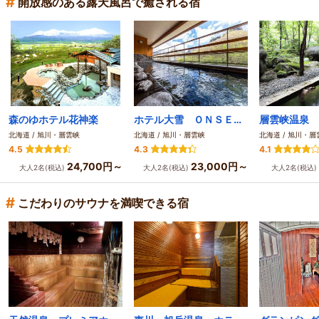
#
開放感のある露天風呂で癒される宿
森のゆホテル花神楽
ホテル大雪 ＯＮＳＥＮ＆ＣＡＮＹＯＮ ＲＥＳＯＲＴ
北海道 / 旭川・層雲峡
北海道 / 旭川・層雲峡
北海道 / 旭川・層
4.5
4.3
4.1
24,700円～
23,000円～
大人2名(税込)
大人2名(税込)
大人2名(税込)
#
こだわりのサウナを満喫できる宿