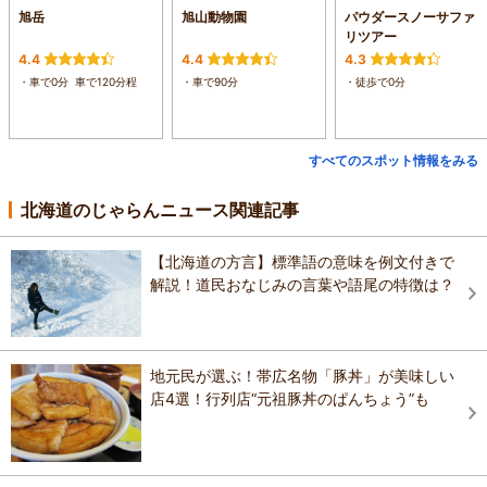
旭岳
旭山動物園
パウダースノーサファ
リツアー
4.4
4.4
4.3
・車で0分 車で120分程
・車で90分
・徒歩で0分
すべてのスポット情報をみる
北海道のじゃらんニュース関連記事
【北海道の方言】標準語の意味を例文付きで
解説！道民おなじみの言葉や語尾の特徴は？
地元民が選ぶ！帯広名物「豚丼」が美味しい
店4選！行列店“元祖豚丼のぱんちょう”も